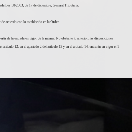
tada Ley 58/2003, de 17 de diciembre, General Tributaria.
t de acuerdo con lo establecido en la Orden.
tir de la entrada en vigor de la misma. No obstante lo anterior, las disposiciones
 artículo 12, en el apartado 2 del artículo 13 y en el artículo 14, entrarán en vigor el 1