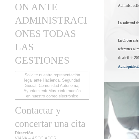
ON ANTE
Administración
ADMINISTRACI
La solicitud d
ONES TODAS
La Orden entra
LAS
referentes al m
GESTIONES
de abril de 20
Autoliquidació
Solicite nuestra representación
legal ante Hacienda, Seguridad
Social, Comunidad Autónoma,
AyuntamientoMás +información
en nuestro correo electrónico
Contactar y
concertar una cita
Dirección
VIAÑA & ASOCIADOS