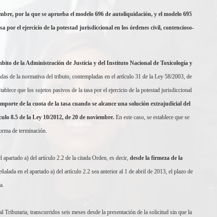
bre, por la que se aprueba el modelo 696 de autoliquidación, y el modelo 695
a por el ejercicio de la potestad jurisdiccional en los órdenes civil, contencioso-
bito de la Administración de Justicia y del Instituto Nacional de Toxicología y
as de la normativa del tributo, contempladas en el artículo 31 de la Ley 58/2003, de
tablece que los sujetos pasivos de la tasa por el ejercicio de la potestad jurisdiccional
importe de la cuota de la tasa cuando se alcance una solución extrajudicial del
tículo 8.5 de la Ley 10/2012, de 20 de noviembre.
En este caso, se establece que se
forma de terminación.
l apartado a) del artículo 2.2 de la citada Orden, es decir,
desde la firmeza de la
ñalada en el apartado a) del artículo 2.2 sea anterior al 1 de abril de 2013, el plazo de
a.
 Tributaria, transcurridos seis meses desde la presentación de la solicitud sin que la