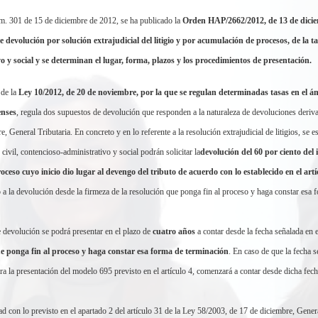
. 301 de 15 de diciembre de 2012, se ha publicado la
Orden HAP/2662/2012, de 13 de diciem
e devolución por solución extrajudicial del litigio y por acumulación de procesos, de la tas
o y social y se determinan el lugar, forma, plazos y los procedimientos de presentación.
 de la
Ley 10/2012, de 20 de noviembre, por la que se regulan determinadas tasas en el ám
enses
, regula dos supuestos de devolución que responden a la naturaleza de devoluciones derivad
, General Tributaria. En concreto y en lo referente a la resolución extrajudicial de litigios, se es
 civil, contencioso-administrativo y social podrán solicitar la
devolución del 60 por ciento del 
 proceso cuyo inicio dio lugar al devengo del tributo de acuerdo con lo establecido en el ar
 a la devolución desde la firmeza de la resolución que ponga fin al proceso y haga constar esa 
e devolución se podrá presentar en el plazo de
cuatro años
a contar desde la fecha señalada en e
e ponga fin al proceso y haga constar esa forma de terminación
. En caso de que la fecha se
ra la presentación del modelo 695 previsto en el artículo 4, comenzará a contar desde dicha fech
 con lo previsto en el apartado 2 del artículo 31 de la Ley 58/2003, de 17 de diciembre, General