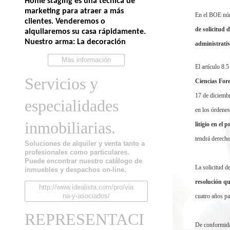
Home staging es una técnica de
marketing para atraer a más
En el BOE núm
clientes. Venderemos o
de solicitud d
alquilaremos su casa rápidamente.
Nuestro arma: La decoración
administrativ
Más información
El artículo 8.5
Servicios y
Ciencias For
17 de diciembre
especialidades
en los órdenes
inmobiliarias.
litigio en el
tendrá derecho
Soluciones de alquiler y venta tanto a
profesionales como particulares.
Puede encontrar nuestro catálogo de
La solicitud d
inmuebles y despachos on-line.
resolución qu
http://www.idealista.com/pro/via
na-y-asociados/
cuatro años pa
REPRESENTACI
De conformidad