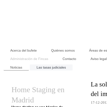
Acerca del bufete
Quiénes somos
Áreas de es
Administración de Fincas
Contacto
Aviso legal
Noticias
Las tasas judiciales
La sol
Home Staging en
del im
Madrid
17-12-201