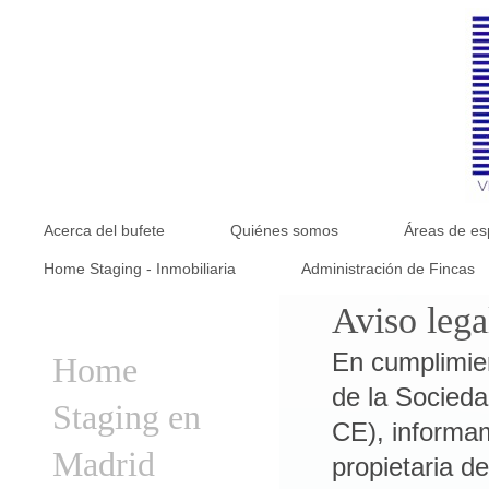
Acerca del bufete
Quiénes somos
Áreas de es
Home Staging - Inmobiliaria
Administración de Fincas
Aviso lega
En cumplimiento de la Ley 34/2002, de 11 de julio, de Servicios de la Sociedad de la Información y Comercio Electrónico (LSSI CE), informamos a los usuarios de los datos de la empresa propietaria de esta web: Responsable -Denominación Social: María Dolores Viaña Llano -Nombre Comercial: Viaña & Asociados -Domicilio Social: Calle López De Hoyos, 190 - Bajo B – 28002 Madrid Contacto -Teléfono: 915228606 -eMail: viañayasociados@hotmail.com -Formulario de contacto online: http://www.viana-y-asociados.com/contacto/ Registros: -Registro de Tratamientos conforme al RGPD: Clientes/Proveedores, Empleados y Usuarios Web. -Nombre de dominio (sitio web): www.viana-y-asociados.com OBJETO “María Dolores Viaña Llano” (en adelante, “Viaña & Asociados”), responsable del sitio web, pone a disposición de los usuarios el presente documento con el que pretende dar cumplimiento a las obligaciones dispuestas en la Ley 34/2002, de Servicios de la Sociedad de la Información y del Comercio Electrónico (LSSI-CE), así como informar a todos los usuarios del sitio web respecto a cuáles son las condiciones de uso del mismo. Toda persona que acceda a este sitio web asume el papel de usuario, comprometiéndose a la observancia y cumplimiento riguroso de las disposiciones aquí dispuestas, así como a cualesquiera otra disposición legal que fuera de aplicación. “Viaña & Asociados” se reserva el derecho a modificar cualquier tipo de información que pudiera aparecer en el sitio web, sin que exista obligación de preavisar o poner en conocimiento de los usuarios dichas obligaciones, entendiéndose como suficiente con la publicación en el sitio web. PROTECCIÓN DE DATOS “Viaña & Asociados” se encuentra profundamente comprometido con el cumplimiento de la normativa española de protección de datos de carácter personal, y garantiza el cumplimiento íntegro de las obligaciones dispuestas, así como la implementación de las medidas de seguridad dispuestas en el art. 9 de la Ley 15/1999, de Protección de Datos de Carácter Personal (LOPD) y su Reglamento de Desarrollo, así como para el cumplimiento del Reglamento General de Protección de Datos (RGPD) (UE) 2016/679. De conform
Home
Staging en
Madrid