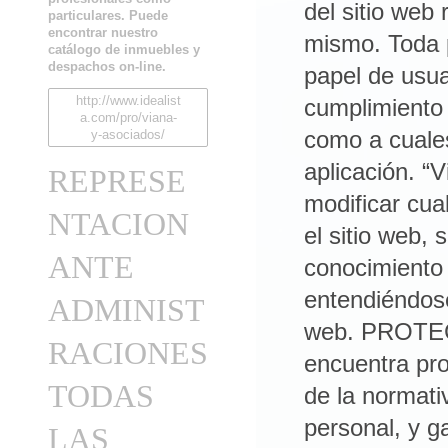
particulares. Puede
encontrar nuestro
catálogo de inmuebles y
despachos on-line.
http://www.idealist
a.com/pro/viana-
y-asociados/
REPRESE
NTACION
ANTE
ADMINIST
RACIONES
TODAS
LAS