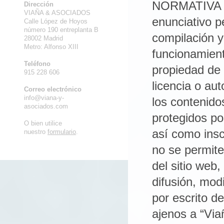
Dirección
VIAÑA & ASOCIADOS
Calle López de Hoyos
número 190 entreplanta B
28002 Madrid
Metro: Alfonso XIII
Teléfono
915 228 606
Correo electrónico
info@viana-y-
asociados.com
O bien utilice
nuestro
formulario
.