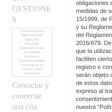
GESTIONE
S
Solicite nuestra
representación
legal ante
Hacienda,
Seguridad Social,
Comunidad
Autónoma,
AyuntamientoMás
+información en
nuestro correo
electrónico
Contactar y
concertar
una cita